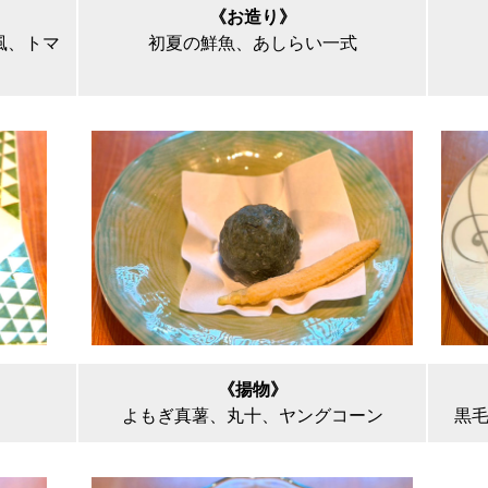
《お造り》
風、トマ
初夏の鮮魚、あしらい一式
《揚物》
よもぎ真薯、丸十、ヤングコーン
黒