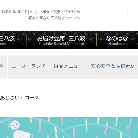
和歌山駅周辺でおいしい和食・割烹・懐石料理/
宴会の事なら三八波グループへ
室
コース・ランチ
単品メニュー
安心安全＆厳選素材
あじさい）コース