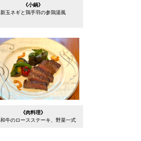
《小鍋》
新玉ネギと鶏手羽の参鶏湯風
《肉料理》
毛和牛のロースステーキ、野菜一式