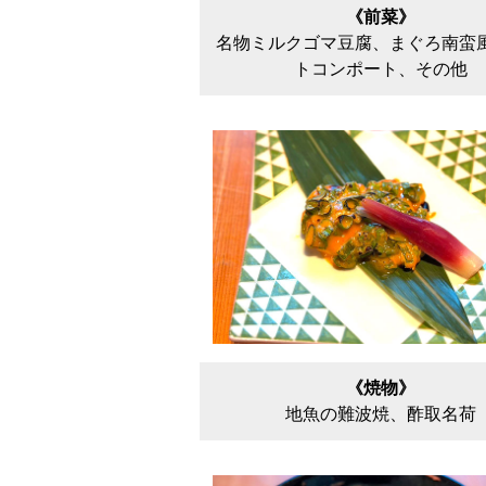
《前菜》
名物ミルクゴマ豆腐、まぐろ南蛮
トコンポート、その他
《焼物》
地魚の難波焼、酢取名荷